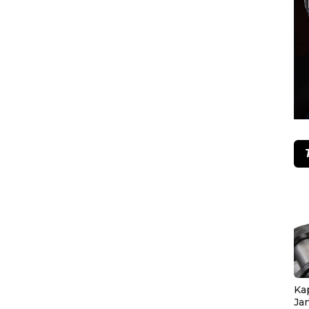
Ka
Ja