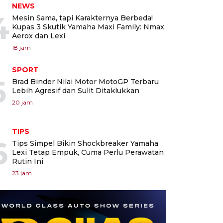
NEWS
4
Mesin Sama, tapi Karakternya Berbeda!
Kupas 3 Skutik Yamaha Maxi Family: Nmax,
Aerox dan Lexi
18 jam
SPORT
5
Brad Binder Nilai Motor MotoGP Terbaru
Lebih Agresif dan Sulit Ditaklukkan
20 jam
TIPS
6
Tips Simpel Bikin Shockbreaker Yamaha
Lexi Tetap Empuk, Cuma Perlu Perawatan
Rutin Ini
23 jam