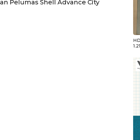
n Pelumas Shell Advance City
HD
1.2