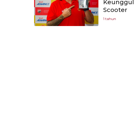
Keunggula
Scooter
1 tahun