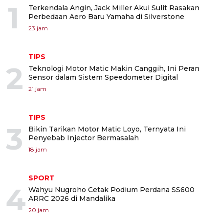
1
Terkendala Angin, Jack Miller Akui Sulit Rasakan
Perbedaan Aero Baru Yamaha di Silverstone
23 jam
TIPS
2
Teknologi Motor Matic Makin Canggih, Ini Peran
Sensor dalam Sistem Speedometer Digital
21 jam
TIPS
3
Bikin Tarikan Motor Matic Loyo, Ternyata Ini
Penyebab Injector Bermasalah
18 jam
SPORT
4
Wahyu Nugroho Cetak Podium Perdana SS600
ARRC 2026 di Mandalika
20 jam