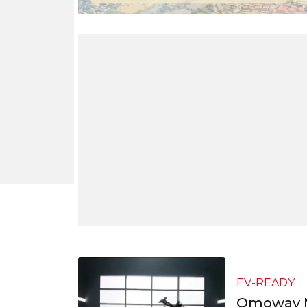
EV-READY
Omoway M