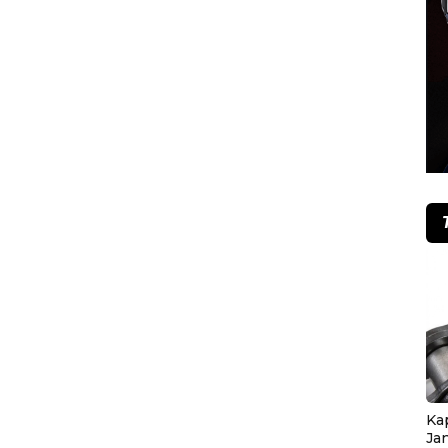
Ka
Ja