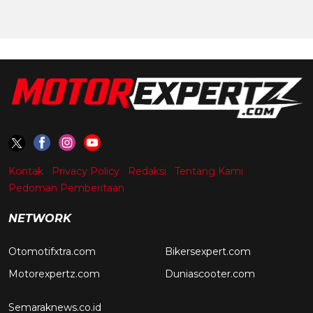
Kontak
Privacy Policy
Redaksi
Tentang Kami
Pedoman Pemberitaan
NETWORK
Otomotifxtra.com
Bikersexpert.com
Motorexpertz.com
Duniascooter.com
Semaraknews.co.id