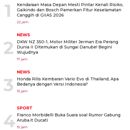
1
Kendaraan Masa Depan Mesti Pintar Kenali Risiko,
Gaikindo dan Bosch Pamerkan Fitur Keselamatan
Canggih di GIIAS 2026
22 jam
NEWS
2
DKW NZ 350-1, Motor Militer Jerman Era Perang
Dunia II Ditemukan di Sungai Danube! Begini
Wujudnya
17 jam
NEWS
3
Honda Rilis Kembaran Vario Evo di Thailand, Apa
Bedanya dengan Versi Indonesia?
13 jam
SPORT
4
Franco Morbidelli Buka Suara soal Rumor Gabung
Aruba.it Ducati
19 jam