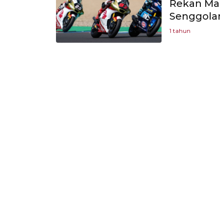
Rekan Mari
Senggolan
1 tahun