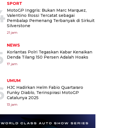
SPORT
4
MotoGP Inggris: Bukan Marc Marquez,
Valentino Rossi Tercatat sebagai
Pembalap Pemenang Terbanyak di Sirkuit
Silverstone
21 jam
NEWS
5
Korlantas Polri Tegaskan Kabar Kenaikan
Denda Tilang 150 Persen Adalah Hoaks
17 jam
UMUM
6
HJC Hadirkan Helm Fabio Quartararo
Funky Diablo, Terinspirasi MotoGP
Catalunya 2025
13 jam