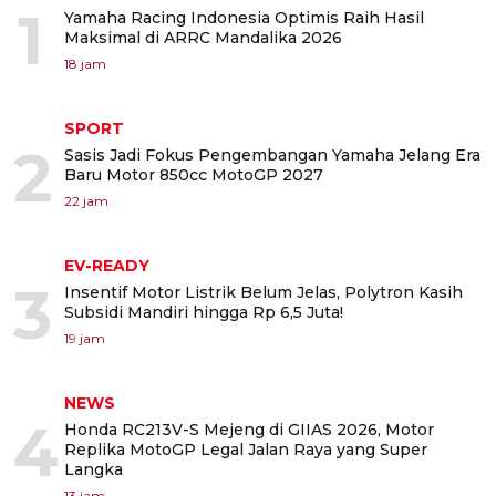
1
Yamaha Racing Indonesia Optimis Raih Hasil
Maksimal di ARRC Mandalika 2026
18 jam
SPORT
2
Sasis Jadi Fokus Pengembangan Yamaha Jelang Era
Baru Motor 850cc MotoGP 2027
22 jam
EV-READY
3
Insentif Motor Listrik Belum Jelas, Polytron Kasih
Subsidi Mandiri hingga Rp 6,5 Juta!
19 jam
NEWS
4
Honda RC213V-S Mejeng di GIIAS 2026, Motor
Replika MotoGP Legal Jalan Raya yang Super
Langka
13 jam