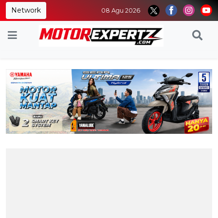
Network
08 Agu 2026