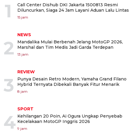
1
Call Center Dishub DKI Jakarta 1500813 Resmi
Diluncurkan, Siaga 24 Jam Layani Aduan Lalu Lintas
15 jam
NEWS
2
Mandalika Mulai Berbenah Jelang MotoGP 2026,
Marshal dan Tim Medis Jadi Garda Terdepan
13 jam
REVIEW
3
Punya Desain Retro Modern, Yamaha Grand Filano
Hybrid Ternyata Dibekali Banyak Fitur Menarik
8 jam
SPORT
4
Kehilangan 20 Poin, Ai Ogura Ungkap Penyebab
Kecelakaan MotoGP Inggris 2026
9 jam