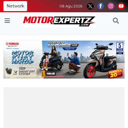
Network
08 Agu 2026