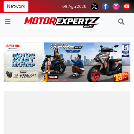
Network
08 Agu 2026