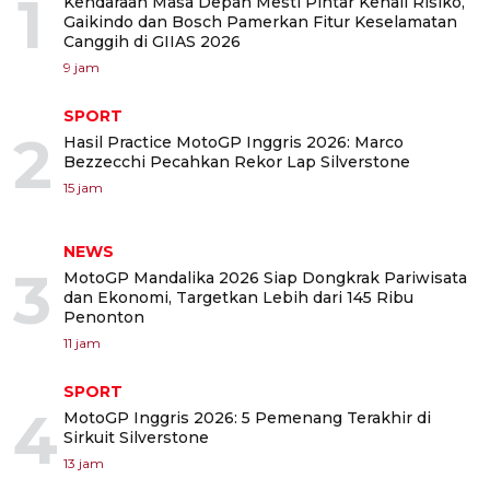
1
Kendaraan Masa Depan Mesti Pintar Kenali Risiko,
Gaikindo dan Bosch Pamerkan Fitur Keselamatan
Canggih di GIIAS 2026
9 jam
SPORT
2
Hasil Practice MotoGP Inggris 2026: Marco
Bezzecchi Pecahkan Rekor Lap Silverstone
15 jam
NEWS
3
MotoGP Mandalika 2026 Siap Dongkrak Pariwisata
dan Ekonomi, Targetkan Lebih dari 145 Ribu
Penonton
11 jam
SPORT
4
MotoGP Inggris 2026: 5 Pemenang Terakhir di
Sirkuit Silverstone
13 jam