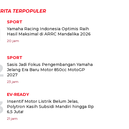
RITA TERPOPULER
SPORT
1
Yamaha Racing Indonesia Optimis Raih
Hasil Maksimal di ARRC Mandalika 2026
20 jam
SPORT
2
Sasis Jadi Fokus Pengembangan Yamaha
Jelang Era Baru Motor 850cc MotoGP
2027
23 jam
EV-READY
3
Insentif Motor Listrik Belum Jelas,
Polytron Kasih Subsidi Mandiri hingga Rp
6,5 Juta!
21 jam