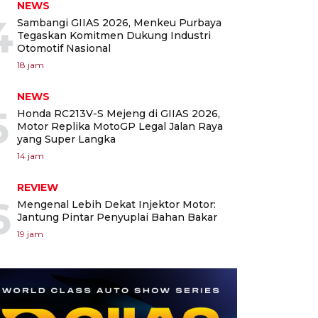
NEWS
4
Sambangi GIIAS 2026, Menkeu Purbaya
Tegaskan Komitmen Dukung Industri
Otomotif Nasional
18 jam
NEWS
5
Honda RC213V-S Mejeng di GIIAS 2026,
Motor Replika MotoGP Legal Jalan Raya
yang Super Langka
14 jam
REVIEW
6
Mengenal Lebih Dekat Injektor Motor:
Jantung Pintar Penyuplai Bahan Bakar
19 jam