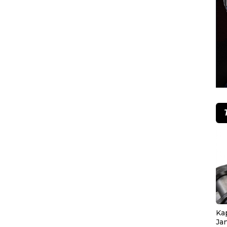
Ka
Ja