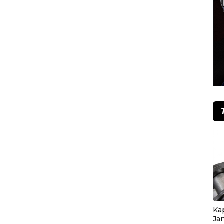
Ka
Ja