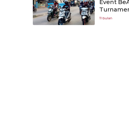
Event BeAT
Turnamen
11 bulan