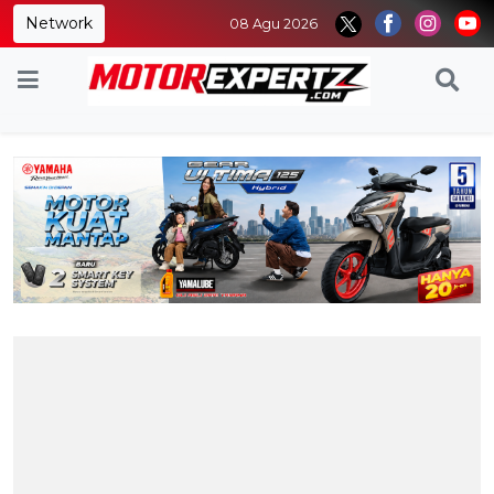
Network
08 Agu 2026