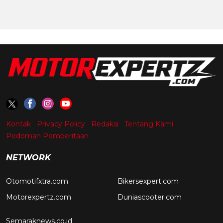
Kontak
Privacy Policy
Redaksi
Tentang Kami
Pedoman Pemberitaan
NETWORK
Otomotifxtra.com
Bikersexpert.com
Motorexpertz.com
Duniascooter.com
Semaraknews.co.id