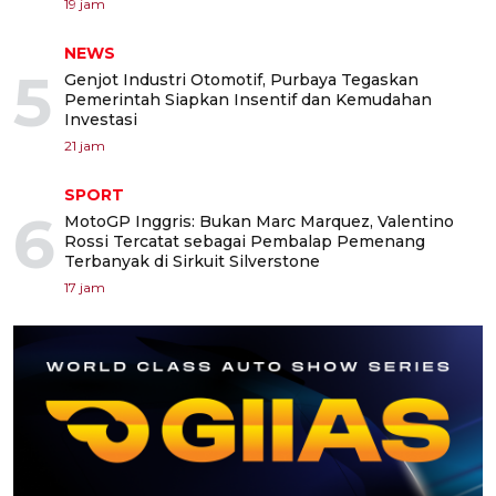
19 jam
NEWS
5
Genjot Industri Otomotif, Purbaya Tegaskan
Pemerintah Siapkan Insentif dan Kemudahan
Investasi
21 jam
SPORT
6
MotoGP Inggris: Bukan Marc Marquez, Valentino
Rossi Tercatat sebagai Pembalap Pemenang
Terbanyak di Sirkuit Silverstone
17 jam