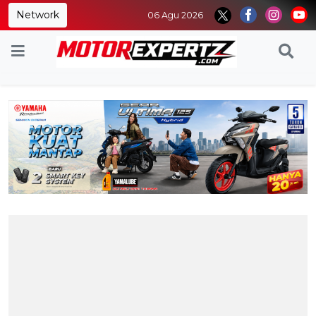
Network
06 Agu 2026