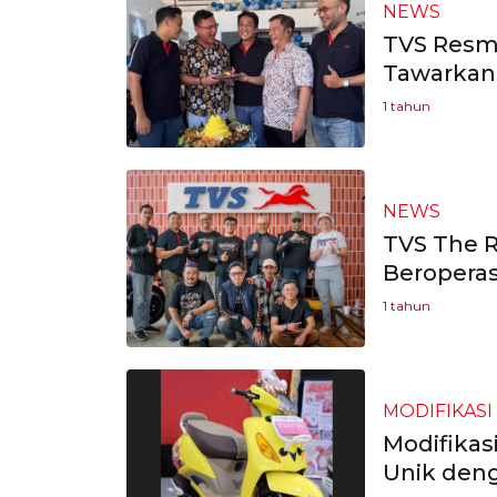
NEWS
TVS Resmi
Tawarkan
1 tahun
NEWS
TVS The R
Beroperas
1 tahun
MODIFIKASI
Modifikas
Unik den