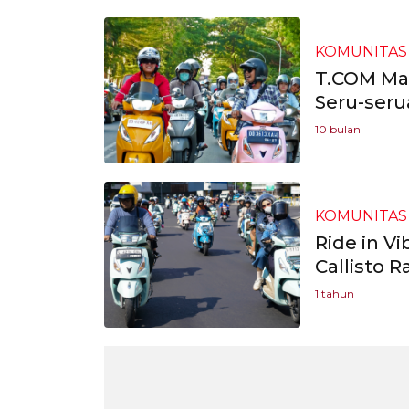
KOMUNITAS
T.COM Mak
Seru-seru
10 bulan
KOMUNITAS
Ride in Vi
Callisto 
1 tahun