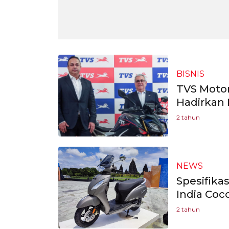
BISNIS
TVS Motor
Hadirkan 
2 tahun
NEWS
Spesifikas
India Coc
2 tahun