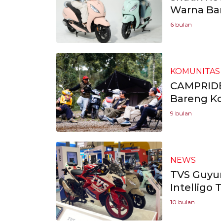
Warna Bar
6 bulan
KOMUNITAS
CAMPRIDE
Bareng Ko
9 bulan
NEWS
TVS Guyur
Intelligo
10 bulan