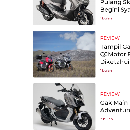
Pulang Sk
Begini Sya
1 bulan
REVIEW
Tampil Ga
QJMotor F
Diketahui
1 bulan
REVIEW
Gak Main-
Adventure
7 bulan