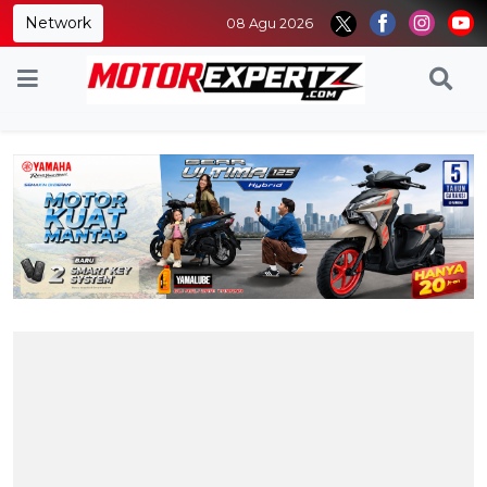
Network
08 Agu 2026