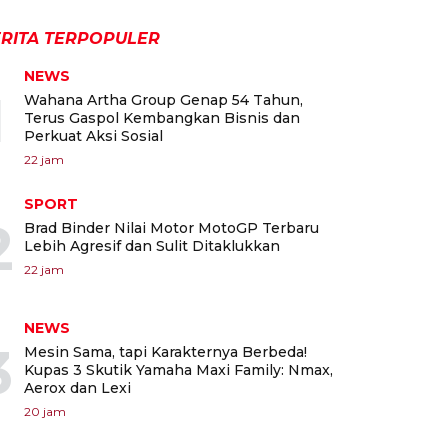
RITA TERPOPULER
NEWS
1
Wahana Artha Group Genap 54 Tahun,
Terus Gaspol Kembangkan Bisnis dan
Perkuat Aksi Sosial
22 jam
SPORT
2
Brad Binder Nilai Motor MotoGP Terbaru
Lebih Agresif dan Sulit Ditaklukkan
22 jam
NEWS
3
Mesin Sama, tapi Karakternya Berbeda!
Kupas 3 Skutik Yamaha Maxi Family: Nmax,
Aerox dan Lexi
20 jam