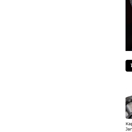
Ka
Ja