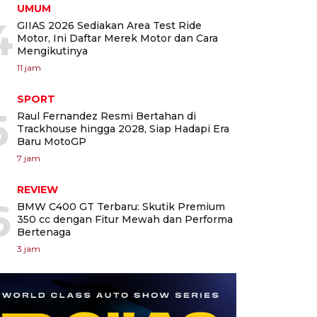
UMUM
4
GIIAS 2026 Sediakan Area Test Ride
Motor, Ini Daftar Merek Motor dan Cara
Mengikutinya
11 jam
SPORT
5
Raul Fernandez Resmi Bertahan di
Trackhouse hingga 2028, Siap Hadapi Era
Baru MotoGP
7 jam
REVIEW
6
BMW C400 GT Terbaru: Skutik Premium
350 cc dengan Fitur Mewah dan Performa
Bertenaga
3 jam