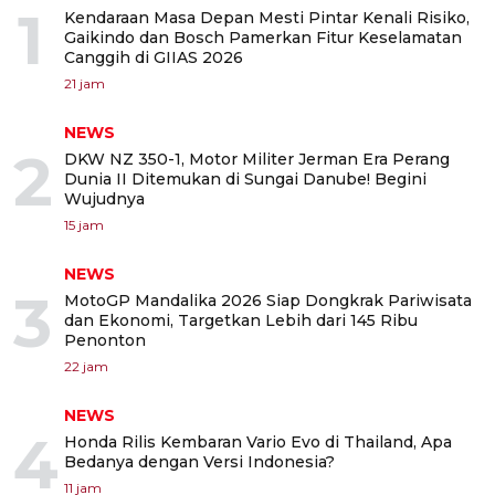
1
Kendaraan Masa Depan Mesti Pintar Kenali Risiko,
Gaikindo dan Bosch Pamerkan Fitur Keselamatan
Canggih di GIIAS 2026
21 jam
NEWS
2
DKW NZ 350-1, Motor Militer Jerman Era Perang
Dunia II Ditemukan di Sungai Danube! Begini
Wujudnya
15 jam
NEWS
3
MotoGP Mandalika 2026 Siap Dongkrak Pariwisata
dan Ekonomi, Targetkan Lebih dari 145 Ribu
Penonton
22 jam
NEWS
4
Honda Rilis Kembaran Vario Evo di Thailand, Apa
Bedanya dengan Versi Indonesia?
11 jam