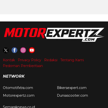
Kontak
Privacy Policy
Redaksi
Tentang Kami
Pedoman Pemberitaan
NETWORK
Otomotifxtra.com
Bikersexpert.com
Motorexpertz.com
Duniascooter.com
Semaraknews.co.id