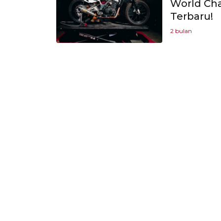
World Ch
Terbaru!
2 bulan