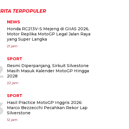
RITA TERPOPULER
NEWS
1
Honda RC213V-S Mejeng di GIIAS 2026,
Motor Replika MotoGP Legal Jalan Raya
yang Super Langka
21 jam
SPORT
2
Resmi Diperpanjang, Sirkuit Silvestone
Masih Masuk Kalender MotoGP Hingga
2028
22 jam
SPORT
3
Hasil Practice MotoGP Inggris 2026:
Marco Bezzecchi Pecahkan Rekor Lap
Silverstone
12 jam