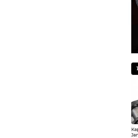
Ka
Ja