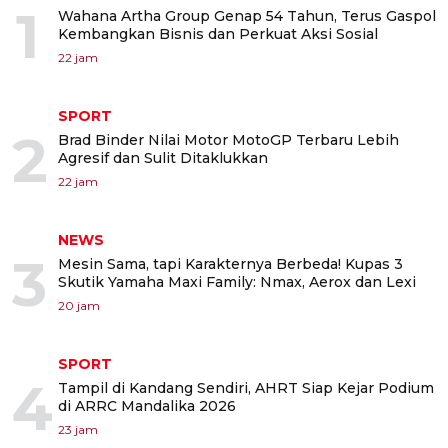
1
Wahana Artha Group Genap 54 Tahun, Terus Gaspol
Kembangkan Bisnis dan Perkuat Aksi Sosial
22 jam
SPORT
2
Brad Binder Nilai Motor MotoGP Terbaru Lebih
Agresif dan Sulit Ditaklukkan
22 jam
NEWS
3
Mesin Sama, tapi Karakternya Berbeda! Kupas 3
Skutik Yamaha Maxi Family: Nmax, Aerox dan Lexi
20 jam
SPORT
4
Tampil di Kandang Sendiri, AHRT Siap Kejar Podium
di ARRC Mandalika 2026
23 jam