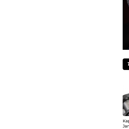
Ka
Ja