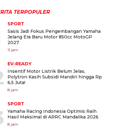
RITA TERPOPULER
SPORT
1
Sasis Jadi Fokus Pengembangan Yamaha
Jelang Era Baru Motor 850cc MotoGP
2027
11 jam
EV-READY
2
Insentif Motor Listrik Belum Jelas,
Polytron Kasih Subsidi Mandiri hingga Rp
6,5 Juta!
8 jam
SPORT
3
Yamaha Racing Indonesia Optimis Raih
Hasil Maksimal di ARRC Mandalika 2026
8 jam