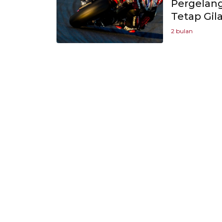
Pergelan
Tetap Gila
2 bulan