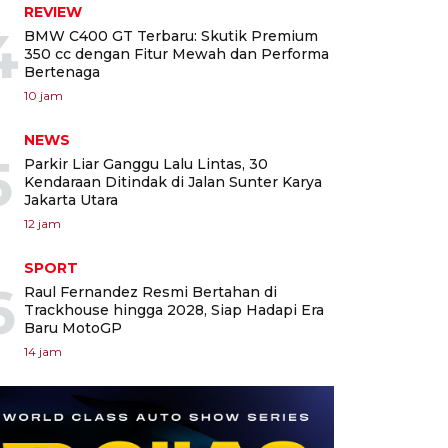
REVIEW
4
BMW C400 GT Terbaru: Skutik Premium
350 cc dengan Fitur Mewah dan Performa
Bertenaga
10 jam
NEWS
5
Parkir Liar Ganggu Lalu Lintas, 30
Kendaraan Ditindak di Jalan Sunter Karya
Jakarta Utara
12 jam
SPORT
6
Raul Fernandez Resmi Bertahan di
Trackhouse hingga 2028, Siap Hadapi Era
Baru MotoGP
14 jam