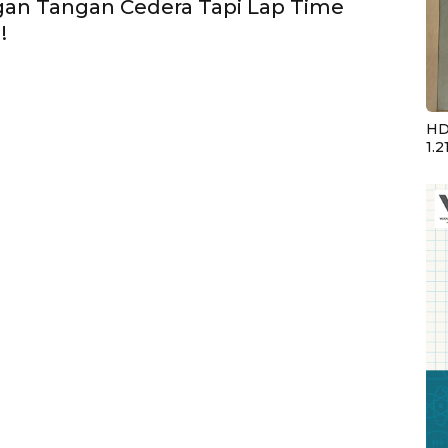
gan Tangan Cedera Tapi Lap Time
!
HD
1.2