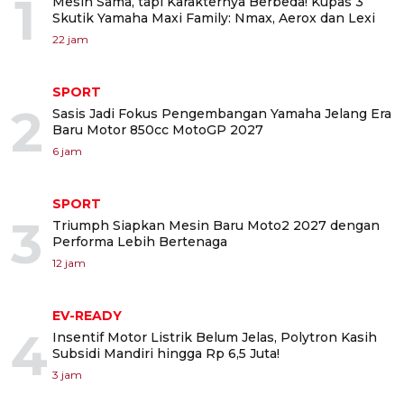
1
Mesin Sama, tapi Karakternya Berbeda! Kupas 3
Skutik Yamaha Maxi Family: Nmax, Aerox dan Lexi
22 jam
SPORT
2
Sasis Jadi Fokus Pengembangan Yamaha Jelang Era
Baru Motor 850cc MotoGP 2027
6 jam
SPORT
3
Triumph Siapkan Mesin Baru Moto2 2027 dengan
Performa Lebih Bertenaga
12 jam
EV-READY
4
Insentif Motor Listrik Belum Jelas, Polytron Kasih
Subsidi Mandiri hingga Rp 6,5 Juta!
3 jam