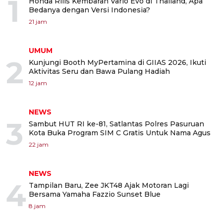
1
Honda Rilis Kembaran Vario Evo di Thailand, Apa
Bedanya dengan Versi Indonesia?
21 jam
UMUM
2
Kunjungi Booth MyPertamina di GIIAS 2026, Ikuti
Aktivitas Seru dan Bawa Pulang Hadiah
12 jam
NEWS
3
Sambut HUT RI ke-81, Satlantas Polres Pasuruan
Kota Buka Program SIM C Gratis Untuk Nama Agus
22 jam
NEWS
4
Tampilan Baru, Zee JKT48 Ajak Motoran Lagi
Bersama Yamaha Fazzio Sunset Blue
8 jam