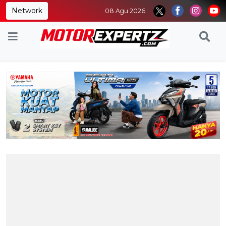
Network
08 Agu 2026