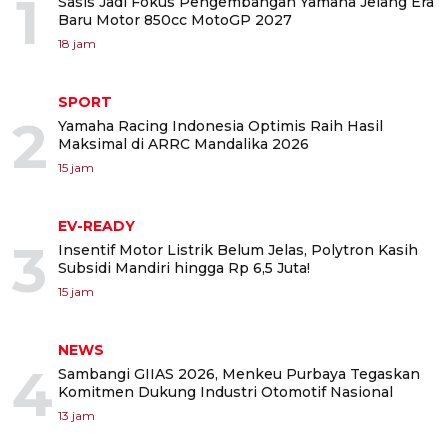
1
Sasis Jadi Fokus Pengembangan Yamaha Jelang Era
Baru Motor 850cc MotoGP 2027
18 jam
SPORT
2
Yamaha Racing Indonesia Optimis Raih Hasil
Maksimal di ARRC Mandalika 2026
15 jam
EV-READY
3
Insentif Motor Listrik Belum Jelas, Polytron Kasih
Subsidi Mandiri hingga Rp 6,5 Juta!
15 jam
NEWS
4
Sambangi GIIAS 2026, Menkeu Purbaya Tegaskan
Komitmen Dukung Industri Otomotif Nasional
13 jam