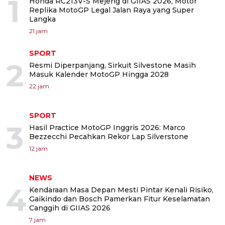
1
Honda RC213V-S Mejeng di GIIAS 2026, Motor
Replika MotoGP Legal Jalan Raya yang Super
Langka
21 jam
SPORT
2
Resmi Diperpanjang, Sirkuit Silvestone Masih
Masuk Kalender MotoGP Hingga 2028
22 jam
SPORT
3
Hasil Practice MotoGP Inggris 2026: Marco
Bezzecchi Pecahkan Rekor Lap Silverstone
12 jam
NEWS
4
Kendaraan Masa Depan Mesti Pintar Kenali Risiko,
Gaikindo dan Bosch Pamerkan Fitur Keselamatan
Canggih di GIIAS 2026
7 jam