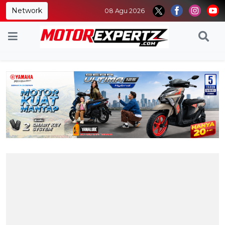
Network
08 Agu 2026