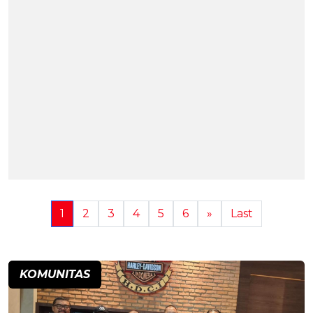
1
2
3
4
5
6
»
Last
KOMUNITAS