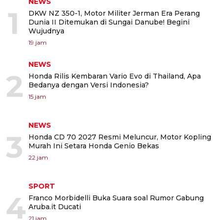
NEWS
1
DKW NZ 350-1, Motor Militer Jerman Era Perang
Dunia II Ditemukan di Sungai Danube! Begini
Wujudnya
19 jam
NEWS
2
Honda Rilis Kembaran Vario Evo di Thailand, Apa
Bedanya dengan Versi Indonesia?
15 jam
NEWS
3
Honda CD 70 2027 Resmi Meluncur, Motor Kopling
Murah Ini Setara Honda Genio Bekas
22 jam
SPORT
4
Franco Morbidelli Buka Suara soal Rumor Gabung
Aruba.it Ducati
21 jam