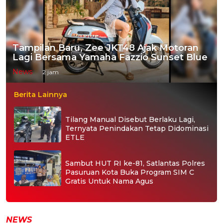
Tampilan Baru, Zee JKT48 Ajak Motoran
Lagi Bersama Yamaha Fazzio Sunset Blue
News
2 jam
Berita Lainnya
Tilang Manual Disebut Berlaku Lagi,
Ternyata Penindakan Tetap Didominasi
ETLE
Sambut HUT RI ke-81, Satlantas Polres
Pasuruan Kota Buka Program SIM C
Gratis Untuk Nama Agus
NEWS