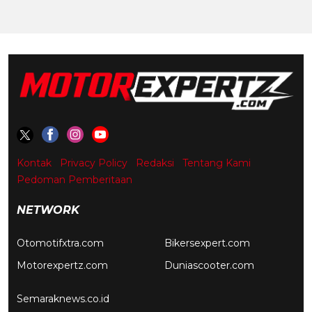
Kontak
Privacy Policy
Redaksi
Tentang Kami
Pedoman Pemberitaan
NETWORK
Otomotifxtra.com
Bikersexpert.com
Motorexpertz.com
Duniascooter.com
Semaraknews.co.id