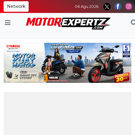
Network
06 Agu 2026