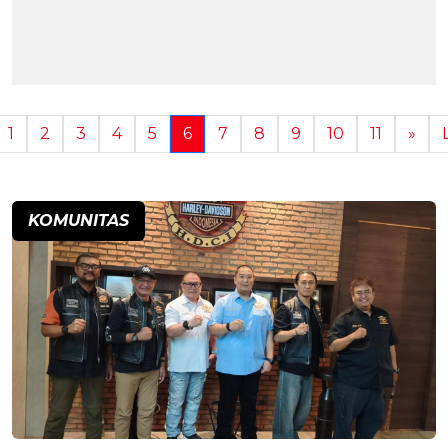
1
2
3
4
5
6
7
8
9
10
11
»
KOMUNITAS