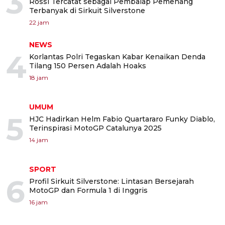
3
Rossi Tercatat sebagai Pembalap Pemenang
Terbanyak di Sirkuit Silverstone
22 jam
NEWS
4
Korlantas Polri Tegaskan Kabar Kenaikan Denda
Tilang 150 Persen Adalah Hoaks
18 jam
UMUM
5
HJC Hadirkan Helm Fabio Quartararo Funky Diablo,
Terinspirasi MotoGP Catalunya 2025
14 jam
SPORT
6
Profil Sirkuit Silverstone: Lintasan Bersejarah
MotoGP dan Formula 1 di Inggris
16 jam