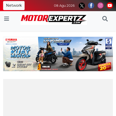
Network
08 Agu 2026