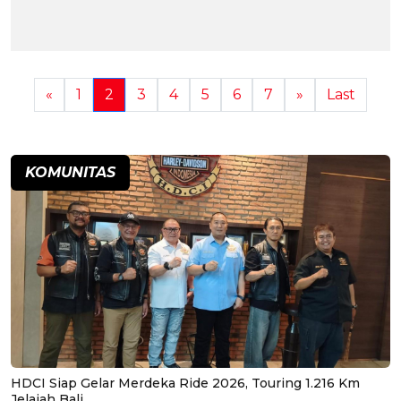
«
1
2
3
4
5
6
7
»
Last
KOMUNITAS
HDCI Siap Gelar Merdeka Ride 2026, Touring 1.216 Km
Jelajah Bali