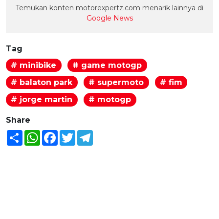
Temukan konten motorexpertz.com menarik lainnya di
Google News
Tag
# minibike
# game motogp
# balaton park
# supermoto
# fim
# jorge martin
# motogp
Share
Share
WhatsApp
Facebook
Twitter
Telegram