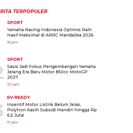
RITA TERPOPULER
SPORT
1
Yamaha Racing Indonesia Optimis Raih
Hasil Maksimal di ARRC Mandalika 2026
16 jam
SPORT
2
Sasis Jadi Fokus Pengembangan Yamaha
Jelang Era Baru Motor 850cc MotoGP
2027
20 jam
EV-READY
3
Insentif Motor Listrik Belum Jelas,
Polytron Kasih Subsidi Mandiri hingga Rp
6,5 Juta!
17 jam