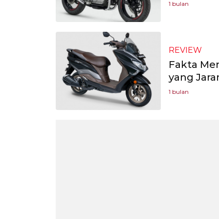
1 bulan
REVIEW
Fakta Men
yang Jara
1 bulan