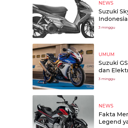
NEWS
Suzuki Sk
Indonesia
3 minggu
UMUM
Suzuki G
dan Elekt
3 minggu
NEWS
Fakta Men
Legend y