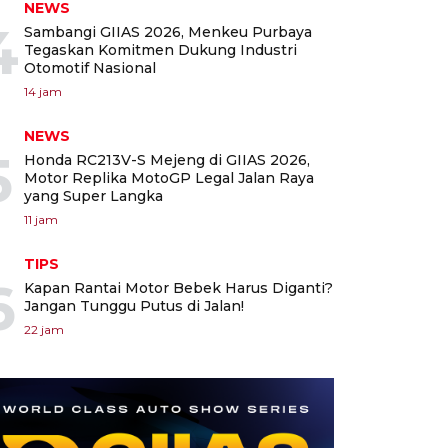
NEWS
4
Sambangi GIIAS 2026, Menkeu Purbaya
Tegaskan Komitmen Dukung Industri
Otomotif Nasional
14 jam
NEWS
5
Honda RC213V-S Mejeng di GIIAS 2026,
Motor Replika MotoGP Legal Jalan Raya
yang Super Langka
11 jam
TIPS
6
Kapan Rantai Motor Bebek Harus Diganti?
Jangan Tunggu Putus di Jalan!
22 jam