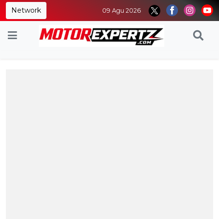
Network
09 Agu 2026