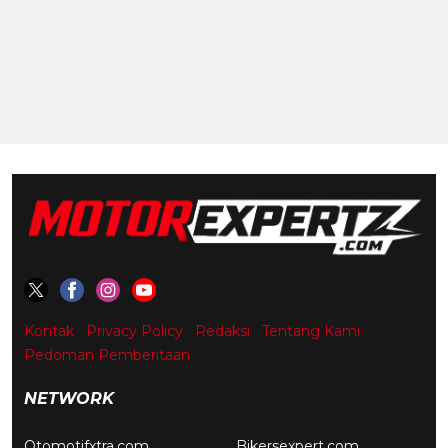
Kontak
Privacy Policy
Redaksi
Tentang Kami
Pedoman Pemberitaan
NETWORK
Otomotifxtra.com
Bikersexpert.com