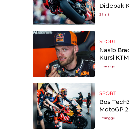
Didepak K
2 hari
SPORT
Nasib Bra
Kursi KTM
1 minggu
SPORT
Bos Tech3
MotoGP 2
1 minggu