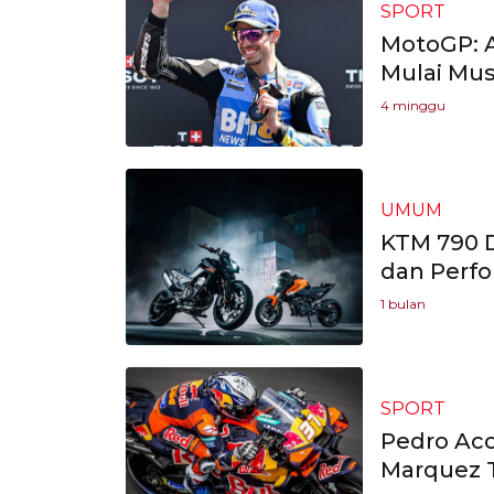
SPORT
MotoGP: 
Mulai Mu
4 minggu
UMUM
KTM 790 D
dan Perf
1 bulan
SPORT
Pedro Aco
Marquez T