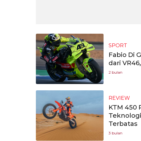
SPORT
Fabio Di 
dari VR4
2 bulan
REVIEW
KTM 450 R
Teknologi
Terbatas
3 bulan