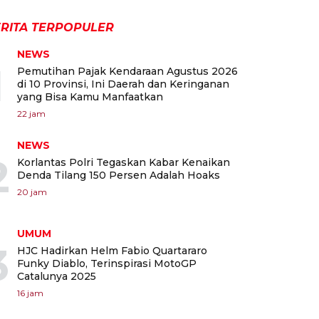
RITA TERPOPULER
NEWS
1
Pemutihan Pajak Kendaraan Agustus 2026
di 10 Provinsi, Ini Daerah dan Keringanan
yang Bisa Kamu Manfaatkan
22 jam
NEWS
2
Korlantas Polri Tegaskan Kabar Kenaikan
Denda Tilang 150 Persen Adalah Hoaks
20 jam
UMUM
3
HJC Hadirkan Helm Fabio Quartararo
Funky Diablo, Terinspirasi MotoGP
Catalunya 2025
16 jam