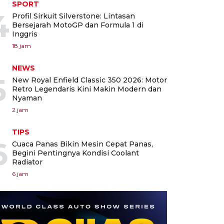
SPORT
4
Profil Sirkuit Silverstone: Lintasan
Bersejarah MotoGP dan Formula 1 di
Inggris
18 jam
NEWS
5
New Royal Enfield Classic 350 2026: Motor
Retro Legendaris Kini Makin Modern dan
Nyaman
2 jam
TIPS
6
Cuaca Panas Bikin Mesin Cepat Panas,
Begini Pentingnya Kondisi Coolant
Radiator
6 jam