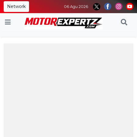
Network
06 Agu 2026