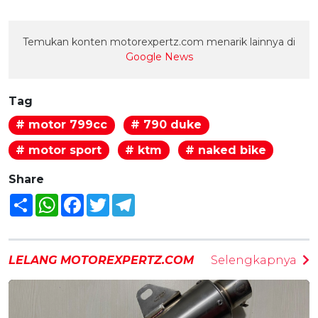
Temukan konten motorexpertz.com menarik lainnya di
Google News
Tag
# motor 799cc
# 790 duke
# motor sport
# ktm
# naked bike
Share
Share
WhatsApp
Facebook
Twitter
Telegram
LELANG MOTOREXPERTZ.COM
Selengkapnya