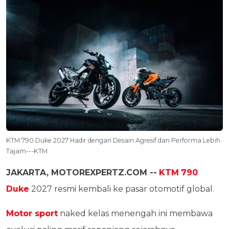
KTM 790 Duke 2027 Hadir dengan Desain Agresif dan Performa Lebih
Tajam---KTM
JAKARTA, MOTOREXPERTZ.COM --
KTM
790
Duke
2027 resmi kembali ke pasar otomotif global.
Motor sport
naked kelas menengah ini membawa