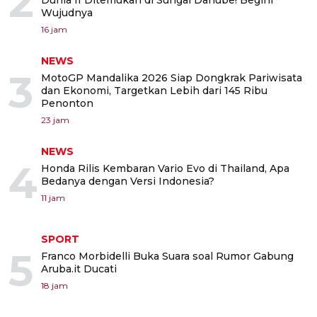
2
Dunia II Ditemukan di Sungai Danube! Begini
Wujudnya
16 jam
NEWS
3
MotoGP Mandalika 2026 Siap Dongkrak Pariwisata
dan Ekonomi, Targetkan Lebih dari 145 Ribu
Penonton
23 jam
NEWS
4
Honda Rilis Kembaran Vario Evo di Thailand, Apa
Bedanya dengan Versi Indonesia?
11 jam
SPORT
5
Franco Morbidelli Buka Suara soal Rumor Gabung
Aruba.it Ducati
18 jam