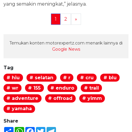
yang semakin meningkat,” jelasnya.
1
2
»
Temukan konten motorexpertz.com menarik lainnya di
Google News
Tag
# hiu
# selatan
# r
# cru
# blu
# wr
# 155
# enduro
# trail
# adventure
# offroad
# yimm
# yamaha
Share
Share
WhatsApp
Facebook
Twitter
Telegram