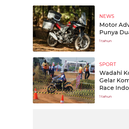
NEWS
Motor Adv
Punya Dua
1 tahun
SPORT
Wadahi K
Gelar Ko
Race Indo
1 tahun