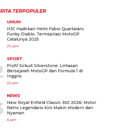
RITA TERPOPULER
UMUM
1
HJC Hadirkan Helm Fabio Quartararo
Funky Diablo, Terinspirasi MotoGP
Catalunya 2025
20 jam
SPORT
2
Profil Sirkuit Silverstone: Lintasan
Bersejarah MotoGP dan Formula 1 di
Inggris
22 jam
NEWS
3
New Royal Enfield Classic 350 2026: Motor
Retro Legendaris Kini Makin Modern dan
Nyaman
6 jam