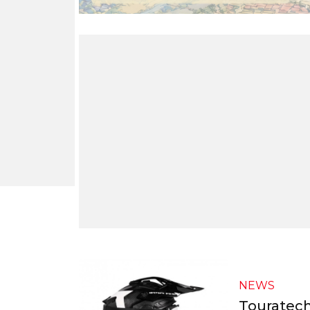
NEWS
Touratech