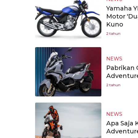
Yamaha YB
Motor 'Du
Kuno
2 tahun
NEWS
Pabrikan 
Adventur
2 tahun
NEWS
Apa Saja 
Adventure