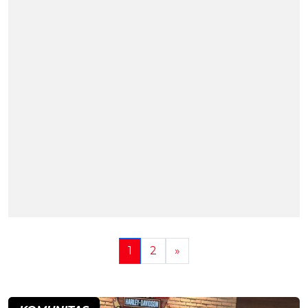
1
2
»