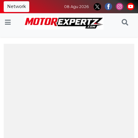
Network
08 Agu 2026