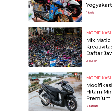
Yogyakart
1 bulan
MODIFIKASI
Mix Matic
Kreativita
Daftar Ja
2 bulan
MODIFIKASI
Modifikas
Hitam Min
Premium
4 tahun