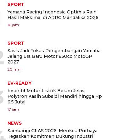
SPORT
1
Yamaha Racing Indonesia Optimis Raih
Hasil Maksimal di ARRC Mandalika 2026
16 jam
SPORT
2
Sasis Jadi Fokus Pengembangan Yamaha
Jelang Era Baru Motor 850cc MotoGP
2027
20 jam
EV-READY
3
Insentif Motor Listrik Belum Jelas,
Polytron Kasih Subsidi Mandiri hingga Rp
6,5 Juta!
17 jam
NEWS
4
Sambangi GIIAS 2026, Menkeu Purbaya
Tegaskan Komitmen Dukung Industri