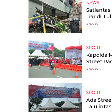
NEWS
Satlantas
Liar di T
3 tahun
SPORT
Kapolda M
Street Rac
3 tahun
SPORT
Ada Stree
Lalulinta