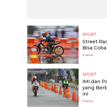
SPORT
Street Ra
Bisa Coba
3 tahun
SPORT
IMI dan P
yang Berb
Ini
3 tahun