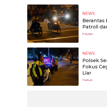
NEWS
Berantas B
Patroli da
9 bulan
NEWS
Polsek Se
Fokus Ceg
Liar
1 tahun