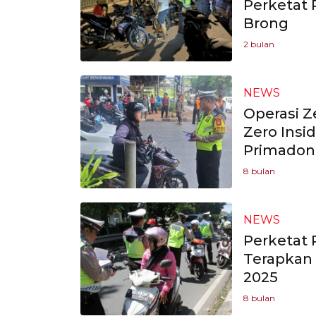
Perketat 
Brong
2 bulan
NEWS
Operasi Z
Zero Insid
Primadon
8 bulan
NEWS
Perketat 
Terapkan 
2025
8 bulan