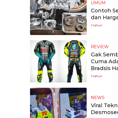
UMUM
Contoh Se
dan Harg
1 tahun
REVIEW
Gak Semba
Cuma Ada
Bradsis H
1 tahun
NEWS
Viral Tek
Desmosedi