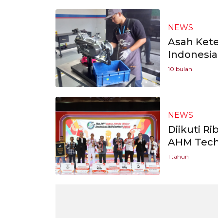
NEWS
Asah Kete
Indonesia
10 bulan
NEWS
Diikuti R
AHM Techn
1 tahun