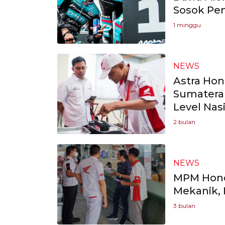
Sosok Pe
1 minggu
NEWS
Astra Hon
Sumatera 
Level Nas
2 bulan
NEWS
MPM Hond
Mekanik,
3 bulan