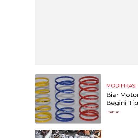
MODIFIKASI
Biar Moto
Begini Ti
1 tahun