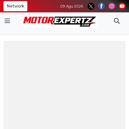
Network
09 Agu 2026