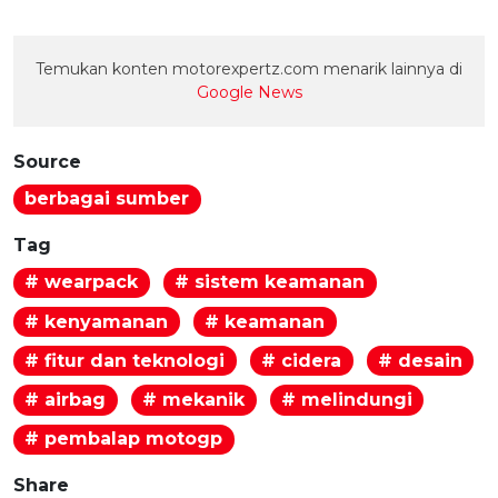
Temukan konten motorexpertz.com menarik lainnya di
Google News
Source
berbagai sumber
Tag
# wearpack
# sistem keamanan
# kenyamanan
# keamanan
# fitur dan teknologi
# cidera
# desain
# airbag
# mekanik
# melindungi
# pembalap motogp
Share