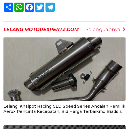
Share
WhatsApp
Facebook
Twitter
Telegram
LELANG MOTOREXPERTZ.COM
Selengkapnya
Lelang: Knalpot Racing CLD Speed Series Andalan Pemilik
Aerox Pencinta Kecepatan, Bid Harga Terbaikmu Bradsis