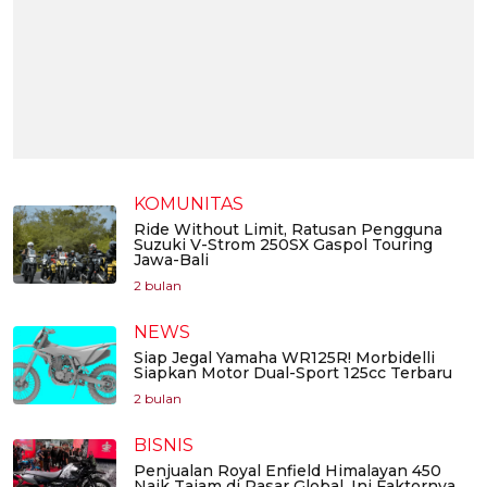
KOMUNITAS
Ride Without Limit, Ratusan Pengguna
Suzuki V-Strom 250SX Gaspol Touring
Jawa-Bali
2 bulan
NEWS
Siap Jegal Yamaha WR125R! Morbidelli
Siapkan Motor Dual-Sport 125cc Terbaru
2 bulan
BISNIS
Penjualan Royal Enfield Himalayan 450
Naik Tajam di Pasar Global, Ini Faktornya