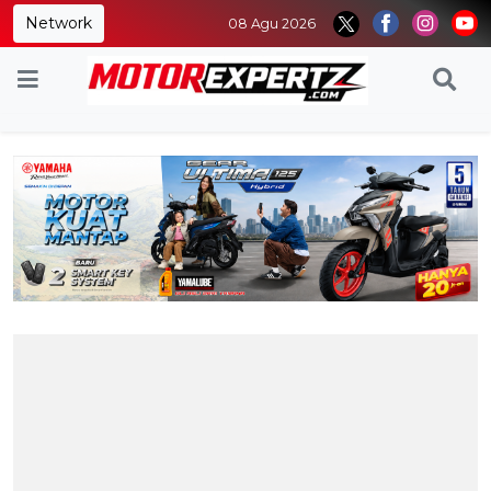
Network
08 Agu 2026