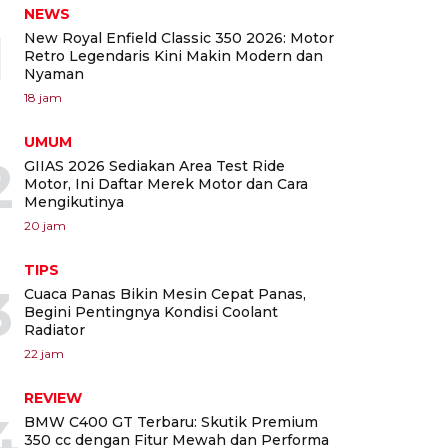
NEWS
1
New Royal Enfield Classic 350 2026: Motor
Retro Legendaris Kini Makin Modern dan
Nyaman
18 jam
UMUM
2
GIIAS 2026 Sediakan Area Test Ride
Motor, Ini Daftar Merek Motor dan Cara
Mengikutinya
20 jam
TIPS
3
Cuaca Panas Bikin Mesin Cepat Panas,
Begini Pentingnya Kondisi Coolant
Radiator
22 jam
REVIEW
4
BMW C400 GT Terbaru: Skutik Premium
350 cc dengan Fitur Mewah dan Performa