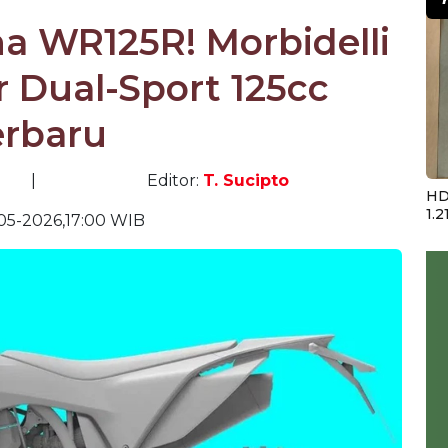
a WR125R! Morbidelli
 Dual-Sport 125cc
erbaru
|
Editor:
T. Sucipto
HD
1.2
05-2026,17:00 WIB