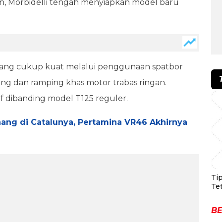
own, Morbidelli tengah menyiapkan model baru
 yang cukup kuat melalui penggunaan spatbor
njang dan ramping khas motor trabas ringan.
if dibanding model T125 reguler.
ang di Catalunya, Pertamina VR46 Akhirnya
Ti
Te
BE