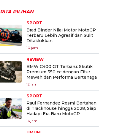
RITA PILIHAN
SPORT
Brad Binder Nilai Motor MotoGP
Terbaru Lebih Agresif dan Sulit
Ditaklukkan
10 jam
REVIEW
BMW C400 GT Terbaru: Skutik
Premium 350 cc dengan Fitur
Mewah dan Performa Bertenaga
12 jam
SPORT
Raul Fernandez Resmi Bertahan
di Trackhouse hingga 2028, Siap
Hadapi Era Baru MotoGP
16 jam
UMUM