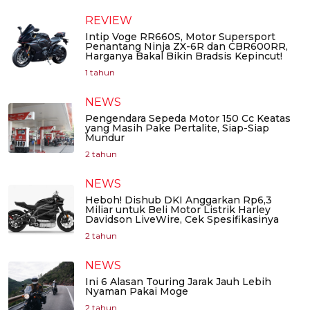
REVIEW
Intip Voge RR660S, Motor Supersport
Penantang Ninja ZX-6R dan CBR600RR,
Harganya Bakal Bikin Bradsis Kepincut!
1 tahun
NEWS
Pengendara Sepeda Motor 150 Cc Keatas
yang Masih Pake Pertalite, Siap-Siap
Mundur
2 tahun
NEWS
Heboh! Dishub DKI Anggarkan Rp6,3
Miliar untuk Beli Motor Listrik Harley
Davidson LiveWire, Cek Spesifikasinya
2 tahun
NEWS
Ini 6 Alasan Touring Jarak Jauh Lebih
Nyaman Pakai Moge
2 tahun